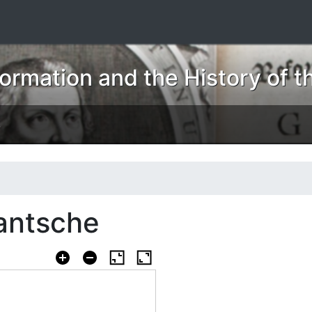
ormation and the History of t
S
gantsche