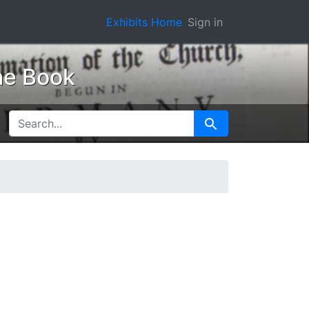
Exhibits Home
Sign in
he Book
SEARCH FOR
Search