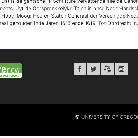
a. Dat is de gantsche H. Schrifture vervattende alle de C
ments. Uyt de Oorspronkkelyke Talen in onse Neder-landsc
 Hoog-Moog: Heeren Staten Generaal der Vereenigde Nederl
naal gehouden inde Jaren 1618 ende 1619. Tot Dordrecht: n.
©
UNIVERSITY OF OREGO