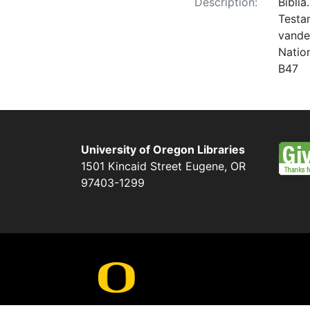
Description:
Bibli
Testa
vande
Natio
B47
University of Oregon Libraries
1501 Kincaid Street
Eugene
,
OR
97403-1299