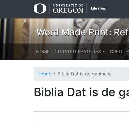
Skip
Skip to
to
main
search
content
Word Made Print: Ref
HOME
CURATED FEATURES
CREDIT
Home
Biblia Dat is de gantsche
Biblia Dat is de 