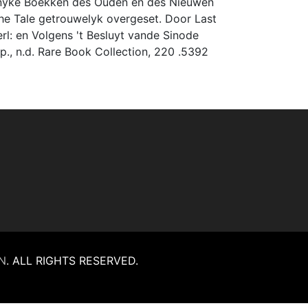
anonyke Boekken des Ouden en des Nieuwen
he Tale getrouwelyk overgeset. Door Last
: en Volgens 't Besluyt vande Sinode
p., n.d. Rare Book Collection, 220 .5392
N
.
ALL RIGHTS RESERVED.